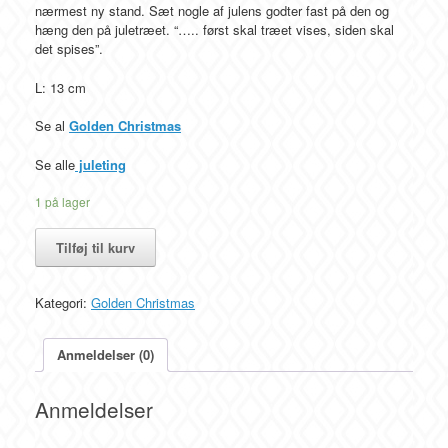
nærmest ny stand. Sæt nogle af julens godter fast på den og
hæng den på juletræet. “….. først skal træet vises, siden skal
det spises”.
L: 13 cm
Se al
Golden Christmas
Se alle
juleting
1 på lager
Konfektnål,
Tilføj til kurv
forgyldt,
Georg
Jensen,
Kategori:
Golden Christmas
L:
13
cm
Anmeldelser (0)
antal
Anmeldelser