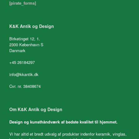
[pirate_forms]
K&K Antik og Design
Birketinget 12, 1.
2300 København S
Danmark
+45 26184297
info@kkantik.dk
Cvr. nr. 38408674
Om K&K Antik og Design
Design og kunsthåndværk af bedste kvalitet til hjemmet.
Vi har altid et bredt udvalg af produkter indenfor keramik, vinglas,