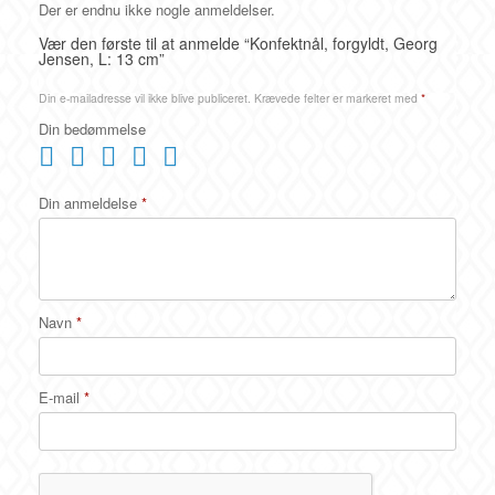
Der er endnu ikke nogle anmeldelser.
Vær den første til at anmelde “Konfektnål, forgyldt, Georg
Jensen, L: 13 cm”
Din e-mailadresse vil ikke blive publiceret.
Krævede felter er markeret med
*
Din bedømmelse
Din anmeldelse
*
Navn
*
E-mail
*