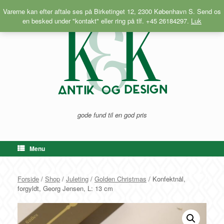
Gå
Varerne kan efter aftale ses på Birketinget 12, 2300 København S. Send os
til
en besked under "kontakt" eller ring på tlf. +45 26184297.
Luk
indhold
gode fund til en god pris
Menu
Forside
/
Shop
/
Juleting
/
Golden Christmas
/ Konfektnål,
forgyldt, Georg Jensen, L: 13 cm