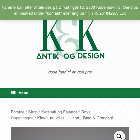
Gå
Varerne kan efter aftale ses på Birketinget 12, 2300 København S. Send os
til
en besked under "kontakt" eller ring på tlf. +45 26184297.
Luk
indhold
gode fund til en god pris
Menu
Forside
/
Shop
/
Keramik og Fajance
/
Royal
Copenhagen
/ Klovn, nr. 2511 i 1. sort., Bing & Grøndahl