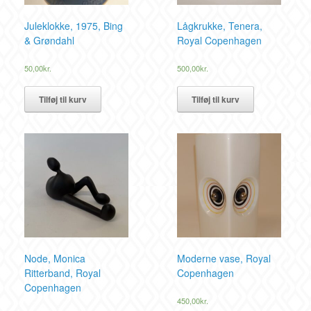
Juleklokke, 1975, Bing
Lågkrukke, Tenera,
& Grøndahl
Royal Copenhagen
50,00
kr.
500,00
kr.
Tilføj til kurv
Tilføj til kurv
Node, Monica
Moderne vase, Royal
Ritterband, Royal
Copenhagen
Copenhagen
450,00
kr.