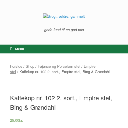
Gå
til
indhold
gode fund til en god pris
Menu
Forside
/
Shop
/
Fajance og Porcelæn stel
/
Empire
stel
/ Kaffekop nr. 102 2. sort., Empire stel, Bing & Grøndahl
Kaffekop nr. 102 2. sort., Empire stel,
Bing & Grøndahl
25,00
kr.