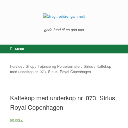
Gå
til
indhold
gode fund til en god pris
Menu
Forside
/
Shop
/
Fajance og Porcelæn stel
/
Sirius
/ Kaffekop
med underkop nr. 073, Sirius, Royal Copenhagen
Kaffekop med underkop nr. 073, Sirius,
Royal Copenhagen
50,00
kr.