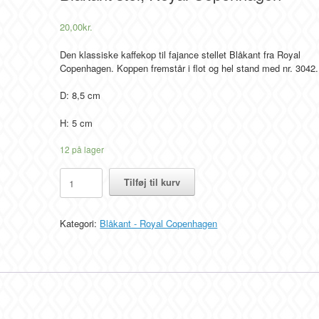
20,00
kr.
Den klassiske kaffekop til fajance stellet Blåkant fra Royal
Copenhagen. Koppen fremstår i flot og hel stand med nr. 3042.
D: 8,5 cm
H: 5 cm
12 på lager
Kaffekop
Tilføj til kurv
m.
underkop
nr.
Kategori:
Blåkant - Royal Copenhagen
3042,
Blåkant
stel,
Royal
Copenhagen
antal