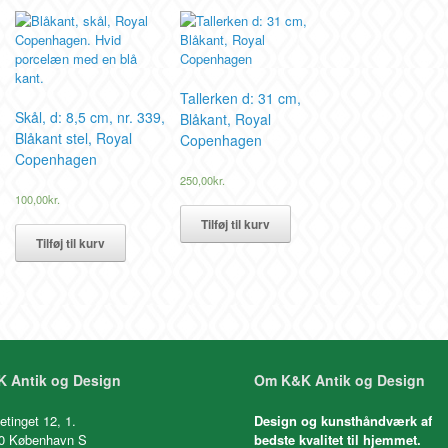
Tallerken d: 31 cm,
Skål, d: 8,5 cm, nr. 339,
Blåkant, Royal
Blåkant stel, Royal
Copenhagen
Copenhagen
250,00
kr.
100,00
kr.
Tilføj til kurv
Tilføj til kurv
 Antik og Design
Om K&K Antik og Design
etinget 12, 1.
Design og kunsthåndværk af
0 København S
bedste kvalitet til hjemmet.