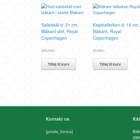
Salatskål d: 21 cm,
Kagetallerken d: 16 cm,
Blåkant stel, Royal
Blåkant, Royal
Copenhagen
Copenhagen
300,00
kr.
20,00
kr.
Tilføj til kurv
Tilføj til kurv
Kontakt os
K&K
[pirate_forms]
Birk
230