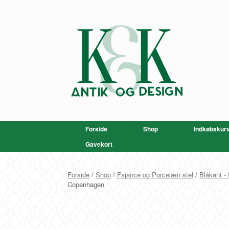
Gå
til
indhold
Forside
Shop
Indkøbskur
Gavekort
Forside
/
Shop
/
Fajance og Porcelæn stel
/
Blåkant -
Copenhagen