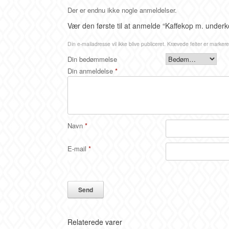
Der er endnu ikke nogle anmeldelser.
Vær den første til at anmelde “Kaffekop m. under
Din e-mailadresse vil ikke blive publiceret.
Krævede felter er marker
Din bedømmelse
Din anmeldelse
*
Navn
*
E-mail
*
Relaterede varer