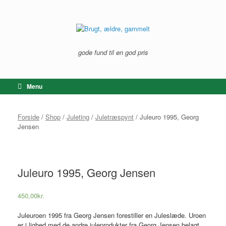
Gå
til
indhold
gode fund til en god pris
Menu
Forside
/
Shop
/
Juleting
/
Juletræspynt
/ Juleuro 1995, Georg
Jensen
Juleuro 1995, Georg Jensen
450,00
kr.
Juleuroen 1995 fra Georg Jensen forestiller en Juleslæde. Uroen
er i lighed med de andre juleprodukter fra Georg Jensen belagt