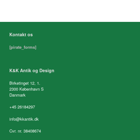
Kontakt os
[pirate_forms]
K&K Antik og Design
Birketinget 12, 1.
2300 København S
Danmark
+45 26184297
info@kkantik.dk
Cvr. nr. 38408674