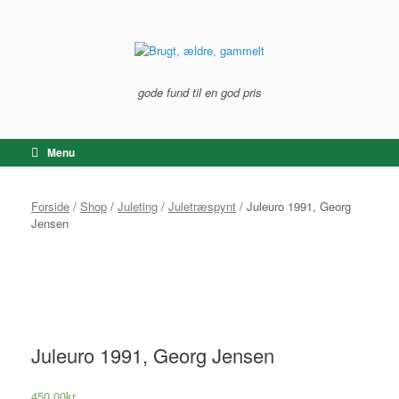
Gå
til
indhold
gode fund til en god pris
Menu
Forside
/
Shop
/
Juleting
/
Juletræspynt
/ Juleuro 1991, Georg
Jensen
Juleuro 1991, Georg Jensen
450,00
kr.