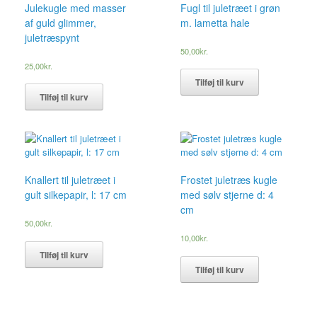
Julekugle med masser
Fugl til juletræet i grøn
af guld glimmer,
m. lametta hale
juletræspynt
50,00
kr.
25,00
kr.
Tilføj til kurv
Tilføj til kurv
Knallert til juletræet i
Frostet juletræs kugle
gult silkepapir, l: 17 cm
med sølv stjerne d: 4
cm
50,00
kr.
10,00
kr.
Tilføj til kurv
Tilføj til kurv