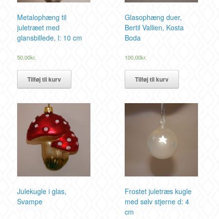
Metalophæng til
Glasophæng duer,
juletræet med
Bertil Vallien, Kosta
glansbillede, l: 10 cm
Boda
50,00
kr.
100,00
kr.
Tilføj til kurv
Tilføj til kurv
Julekugle i glas,
Frostet juletræs kugle
Svampe
med sølv stjerne d: 4
cm