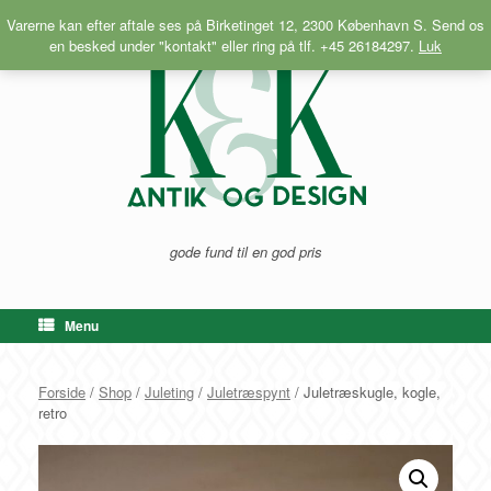
Gå
Varerne kan efter aftale ses på Birketinget 12, 2300 København S. Send os
til
en besked under "kontakt" eller ring på tlf. +45 26184297.
Luk
indhold
gode fund til en god pris
Menu
Forside
/
Shop
/
Juleting
/
Juletræspynt
/ Juletræskugle, kogle,
retro