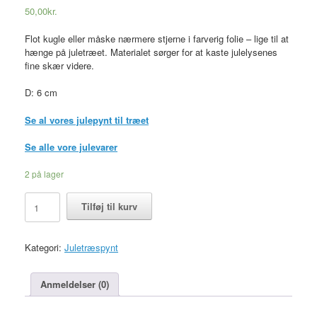
50,00
kr.
Flot kugle eller måske nærmere stjerne i farverig folie – lige til at
hænge på juletræet. Materialet sørger for at kaste julelysenes
fine skær videre.
D: 6 cm
Se al vores julepynt til træet
Se alle vore julevarer
2 på lager
Juleophæng,
Tilføj til kurv
stjerne
/
kugle
Kategori:
Juletræspynt
i
folie,
sølv
Anmeldelser (0)
antal