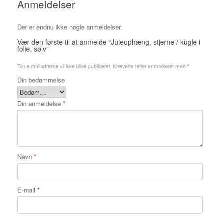
Anmeldelser
Der er endnu ikke nogle anmeldelser.
Vær den første til at anmelde “Juleophæng, stjerne / kugle i
folie, sølv”
Din e-mailadresse vil ikke blive publiceret.
Krævede felter er markeret med
*
Din bedømmelse
Din anmeldelse
*
Navn
*
E-mail
*