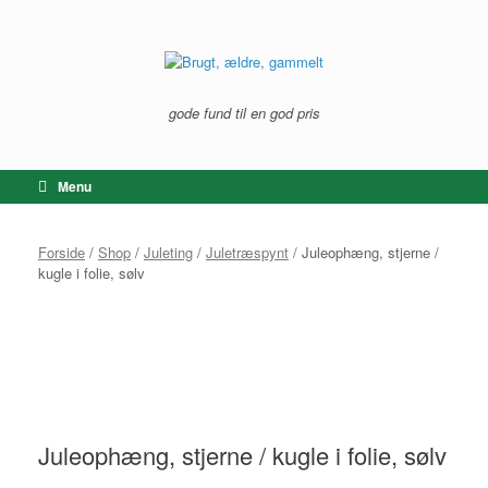
Gå
til
indhold
gode fund til en god pris
Menu
Forside
/
Shop
/
Juleting
/
Juletræspynt
/ Juleophæng, stjerne /
kugle i folie, sølv
Juleophæng, stjerne / kugle i folie, sølv