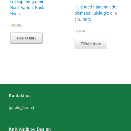
Glasophæng duer,
Hvid med håndmalede
Bertil Vallien, Kosta
blomster, julekugle d: 6
Boda
cm, retro
100,00
kr.
30,00
kr.
Tilføj til kurv
Tilføj til kurv
Kontakt os
[pirate_forms]
K&K Antik og Design