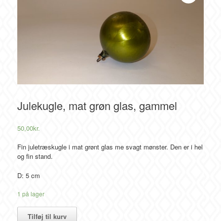
Julekugle, mat grøn glas, gammel
50,00
kr.
Fin juletræskugle i mat grønt glas me svagt mønster. Den er i hel
og fin stand.
D: 5 cm
1 på lager
Julekugle,
Tilføj til kurv
mat