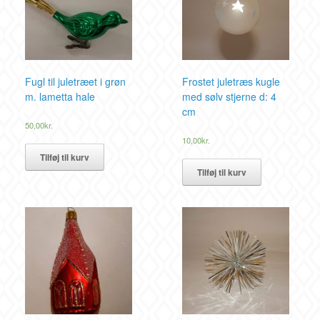
Fugl til juletræet i grøn
Frostet juletræs kugle
m. lametta hale
med sølv stjerne d: 4
cm
50,00
kr.
10,00
kr.
Tilføj til kurv
Tilføj til kurv