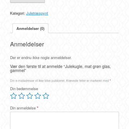
grøn
glas,
Kategori:
Juletræspynt
gammel
antal
Anmeldelser (0)
Anmeldelser
Der er endnu ikke nogle anmeldelser.
Vær den første til at anmelde “Julekugle, mat grøn glas,
gammel”
Din e-mailadresse vil ikke blive publiceret.
Krævede felter er markeret med
*
Din bedømmelse
Din anmeldelse
*