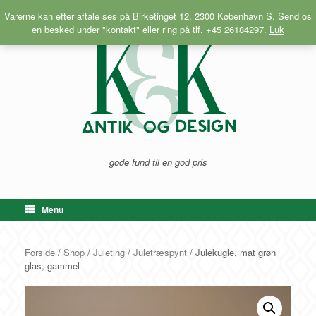
Gå
Varerne kan efter aftale ses på Birketinget 12, 2300 København S. Send os
til
en besked under "kontakt" eller ring på tlf. +45 26184297.
Luk
indhold
gode fund til en god pris
Menu
Forside
/
Shop
/
Juleting
/
Juletræspynt
/ Julekugle, mat grøn
glas, gammel