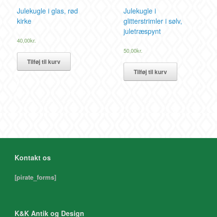
Julekugle i glas, rød
Julekugle i
kirke
glitterstrimler i sølv,
juletræspynt
40,00
kr.
50,00
kr.
Tilføj til kurv
Tilføj til kurv
Kontakt os
[pirate_forms]
K&K Antik og Design