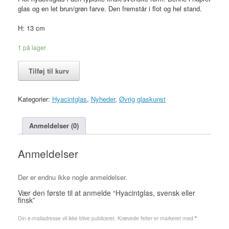
glas og en let brun/grøn farve. Den fremstår i flot og hel stand.
H: 13 cm
1 på lager
Hyacintglas,
Tilføj til kurv
svensk
eller
finsk
Kategorier:
Hyacintglas
,
Nyheder
,
Øvrig glaskunst
antal
Anmeldelser (0)
Anmeldelser
Der er endnu ikke nogle anmeldelser.
Vær den første til at anmelde “Hyacintglas, svensk eller
finsk”
Din e-mailadresse vil ikke blive publiceret.
Krævede felter er markeret med
*