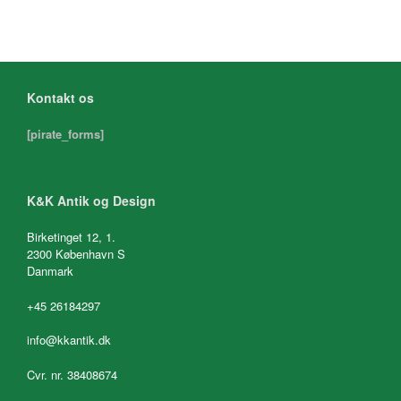
Kontakt os
[pirate_forms]
K&K Antik og Design
Birketinget 12, 1.
2300 København S
Danmark
+45 26184297
info@kkantik.dk
Cvr. nr. 38408674