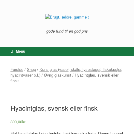
Gå
til
indhold
gode fund til en god pris
Menu
Forside
/
Shop
/
Kunstglas (vaser, skåle, lysestager, fiskekugler,
hyacintvaser o.l.)
/
Øvrig glaskunst
/ Hyacintglas, svensk eller
finsk
Hyacintglas, svensk eller finsk
300,00
kr.
Flot hyacintglas i den typiske finsk/svenske form. Denne i nupret