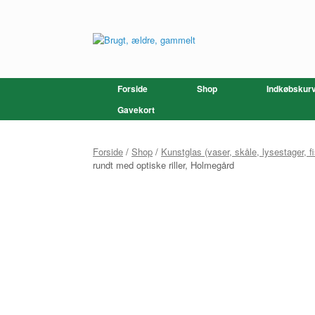
Gå
til
indhold
Forside
Shop
Indkøbskur
Gavekort
Forside
/
Shop
/
Kunstglas (vaser, skåle, lysestager, fi
rundt med optiske riller, Holmegård