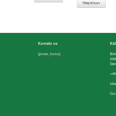
Tilføj til kurv
Kontakt os
K&K
[pirate_forms]
Birk
230
Dan
+45
inf
Cvr