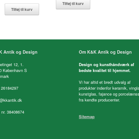
Tilføj til kurv
Tilføj til kurv
 Antik og Design
Om K&K Antik og Design
etinget 12, 1.
Design og kunsthåndværk af
0 København S
bedste kvalitet til hjemmet.
mark
Vi har altid et bredt udvalg af
 26184297
produkter indenfor keramik, vingl
kunstglas, fajance og porcelænss
fra kendte producenter.
o@kkantik.dk
. nr. 38408674
Sitemap