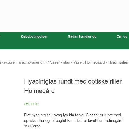
v
Købsbetingelser
Sådan handler du
Om os
skekugler, hyacintvaser o.l.)
/
Vaser - glas
/
Vaser, Holmegaard
/ Hyacintglas
Hyacintglas rundt med optiske riller,
Holmegård
250,00
kr.
Flot hyacintglas i svag lys blå farve. Glasset er rundt med
optiske riller og let bugtet kant. Det er lavet hos Holmegård i
1930’erne.