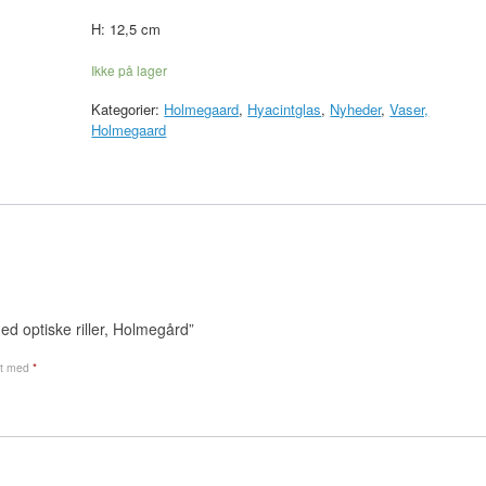
H: 12,5 cm
Ikke på lager
Kategorier:
Holmegaard
,
Hyacintglas
,
Nyheder
,
Vaser,
Holmegaard
ed optiske riller, Holmegård”
et med
*