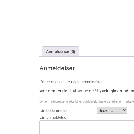
Anmeldelser (0)
Anmeldelser
Der er endnu ikke nogle anmeldelser.
Vær den første til at anmelde “Hyacintglas rundt m
Din e-mailadresse vil ikke blive publiceret.
Krævede felter er marker
Din bedømmelse
Din anmeldelse
*