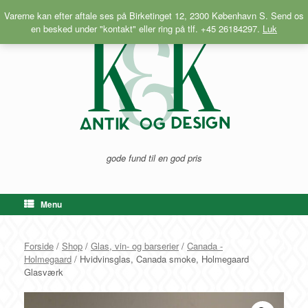
Gå
Varerne kan efter aftale ses på Birketinget 12, 2300 København S. Send os
til
en besked under "kontakt" eller ring på tlf. +45 26184297.
Luk
indhold
gode fund til en god pris
Menu
Forside
/
Shop
/
Glas, vin- og barserier
/
Canada -
Holmegaard
/ Hvidvinsglas, Canada smoke, Holmegaard
Glasværk