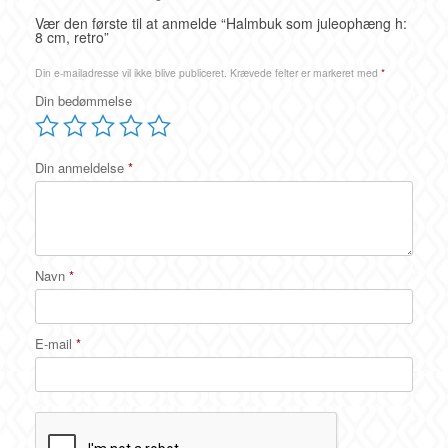
Vær den første til at anmelde “Halmbuk som juleophæng h:
8 cm, retro”
Din e-mailadresse vil ikke blive publiceret.
Krævede felter er markeret med
*
Din bedømmelse
Din anmeldelse
*
Navn
*
E-mail
*