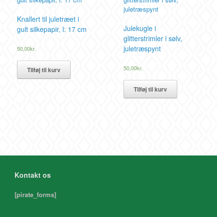
Knallert til juletræet i
Julekugle i
gult silkepapir, l: 17 cm
glitterstrimler i sølv,
juletræspynt
50,00
kr.
50,00
kr.
Tilføj til kurv
Tilføj til kurv
Kontakt os
[pirate_forms]