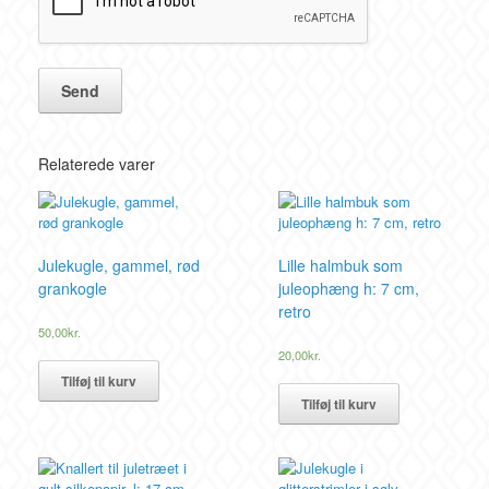
Relaterede varer
Julekugle, gammel, rød
Lille halmbuk som
grankogle
juleophæng h: 7 cm,
retro
50,00
kr.
20,00
kr.
Tilføj til kurv
Tilføj til kurv