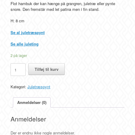
Flot hambuk der kan hænge på grangren, juletræ eller pynte
snore. Den fremstår med let patina men i fin stand.
H: 8 cm
Se al juletræspynt
Se alle juleting
2 på lager
Halmbuk
Tilføj til kurv
som
juleophæng
h:
Kategori:
Juletræspynt
8
cm,
retro
Anmeldelser (0)
antal
Anmeldelser
Der er endnu ikke nogle anmeldelser.