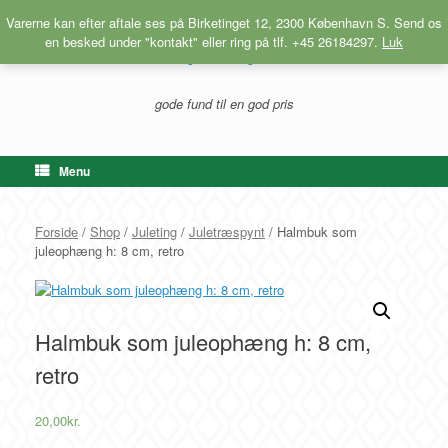
Gå
Varerne kan efter aftale ses på Birketinget 12, 2300 København S. Send os
til
en besked under "kontakt" eller ring på tlf. +45 26184297.
Luk
indhold
gode fund til en god pris
Menu
Forside
/
Shop
/
Juleting
/
Juletræspynt
/ Halmbuk som
juleophæng h: 8 cm, retro
Halmbuk som juleophæng h: 8 cm,
retro
20,00
kr.