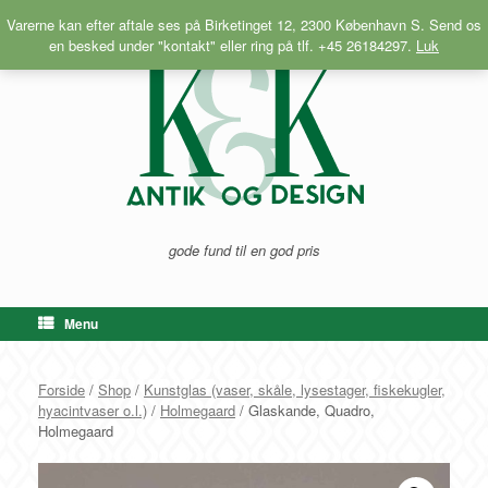
Gå
Varerne kan efter aftale ses på Birketinget 12, 2300 København S. Send os
til
en besked under "kontakt" eller ring på tlf. +45 26184297.
Luk
indhold
gode fund til en god pris
Menu
Forside
/
Shop
/
Kunstglas (vaser, skåle, lysestager, fiskekugler,
hyacintvaser o.l.)
/
Holmegaard
/ Glaskande, Quadro,
Holmegaard