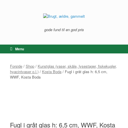
Gå
til
indhold
gode fund til en god pris
Menu
Forside
/
Shop
/
Kunstglas (vaser, skåle, lysestager, fiskekugler,
hyacintvaser o.l.)
/
Kosta Boda
/ Fugl i gråt glas h: 6,5 cm,
WWF, Kosta Boda
Fugl i gråt glas h: 6,5 cm, WWF, Kosta