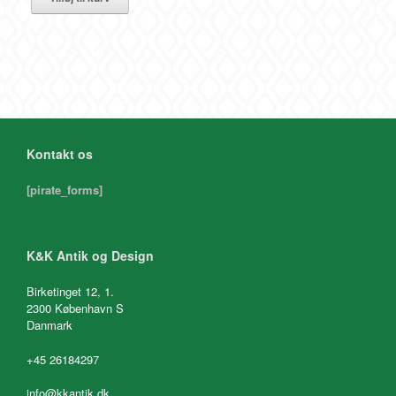
Kontakt os
[pirate_forms]
K&K Antik og Design
Birketinget 12, 1.
2300 København S
Danmark
+45 26184297
info@kkantik.dk