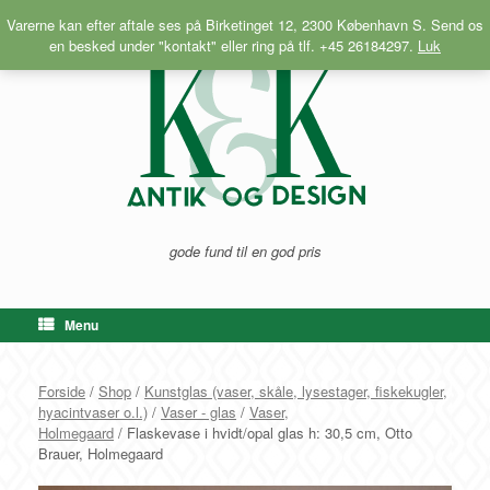
Gå
Varerne kan efter aftale ses på Birketinget 12, 2300 København S. Send os
til
en besked under "kontakt" eller ring på tlf. +45 26184297.
Luk
indhold
gode fund til en god pris
Menu
Forside
/
Shop
/
Kunstglas (vaser, skåle, lysestager, fiskekugler,
hyacintvaser o.l.)
/
Vaser - glas
/
Vaser,
Holmegaard
/ Flaskevase i hvidt/opal glas h: 30,5 cm, Otto
Brauer, Holmegaard