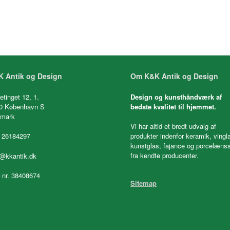
 Antik og Design
Om K&K Antik og Design
etinget 12, 1.
Design og kunsthåndværk af
0 København S
bedste kvalitet til hjemmet.
mark
Vi har altid et bredt udvalg af
 26184297
produkter indenfor keramik, vingl
kunstglas, fajance og porcelænss
fra kendte producenter.
o@kkantik.dk
. nr. 38408674
Sitemap