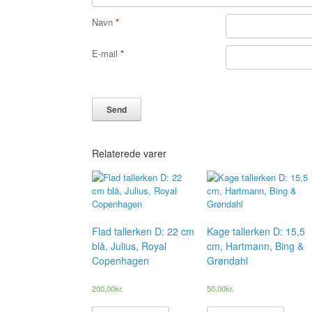
Navn
*
E-mail
*
Relaterede varer
Flad tallerken D: 22 cm
Kage tallerken D: 15,5
blå, Julius, Royal
cm, Hartmann, Bing &
Copenhagen
Grøndahl
200,00
kr.
50,00
kr.