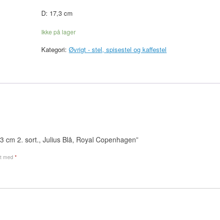
D: 17,3 cm
Ikke på lager
Kategori:
Øvrigt - stel, spisestel og kaffestel
,3 cm 2. sort., Julius Blå, Royal Copenhagen”
et med
*