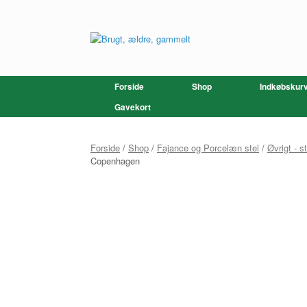
Gå
til
indhold
Forside
Shop
Indkøbskur
Gavekort
Forside
/
Shop
/
Fajance og Porcelæn stel
/
Øvrigt - s
Copenhagen