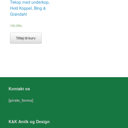
Tekop med underkop,
Hvid Koppel, Bing &
Grøndahl
100,00
kr.
Tilføj til kurv
Kontakt os
[pirate_forms]
K&K Antik og Design