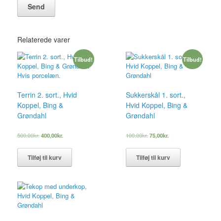
Relaterede varer
Tilbud!
Tilbud!
Terrin 2. sort., Hvid
Sukkerskål 1. sort.,
Koppel, Bing &
Hvid Koppel, Bing &
Grøndahl
Grøndahl
Den
Den
Den
Den
500,00
kr.
400,00
kr.
100,00
kr.
75,00
kr.
oprindelige
aktuelle
oprindelige
aktuelle
pris
pris
pris
pris
Tilføj til kurv
Tilføj til kurv
var:
er:
var:
er:
500,00kr..
400,00kr..
100,00kr..
75,00kr..