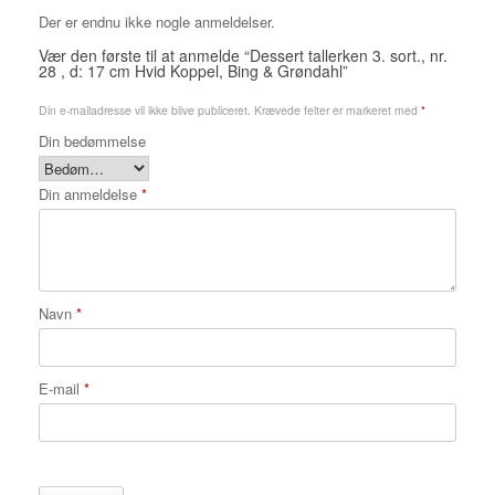
Der er endnu ikke nogle anmeldelser.
Vær den første til at anmelde “Dessert tallerken 3. sort., nr.
28 , d: 17 cm Hvid Koppel, Bing & Grøndahl”
Din e-mailadresse vil ikke blive publiceret.
Krævede felter er markeret med
*
Din bedømmelse
Din anmeldelse
*
Navn
*
E-mail
*