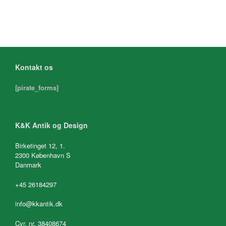
Kontakt os
[pirate_forms]
K&K Antik og Design
Birketinget 12, 1.
2300 København S
Danmark
+45 26184297
info@kkantik.dk
Cvr. nr. 38408674