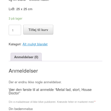
LxB: 25 x 25 cm
3 på lager
Metal
Tilføj til kurv
fad,
stort,
House
Kategori:
Alt muligt blandet
Doctor
antal
Anmeldelser (0)
Anmeldelser
Der er endnu ikke nogle anmeldelser.
Vær den første til at anmelde “Metal fad, stort, House
Doctor”
Din e-mailadresse vil ikke blive publiceret.
Krævede felter er markeret med
*
Din bedømmelse