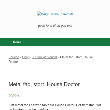
Gå
til
indhold
gode fund til en god pris
Menu
Forside
/
Shop
/
Alt muligt blandet
/ Metal fad, stort, House
Doctor
Metal fad, stort, House Doctor
50,00
kr.
Fint metal fad i sølv/tin farve fra House Doctor. Det fremstår i flot
og fin stand – enkelte ridser.