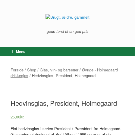
Gå
til
indhold
gode fund til en god pris
Menu
Forside
/
Shop
/
Glas, vin- og barserier
/
Øvrige - Holmegaard
drikkeglas
/ Hedvinsglas, President, Holmegaard
Hedvinsglas, President, Holmegaard
25,00
kr.
Flot hedvinsglas i serien President / Præsident fra Holmegaard.
Glasserien er designet af Per Lütken i 1959 og er et af de