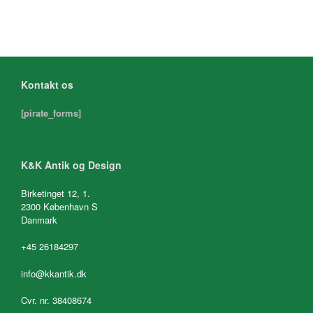
Kontakt os
[pirate_forms]
K&K Antik og Design
Birketinget 12, 1.
2300 København S
Danmark
+45 26184297
info@kkantik.dk
Cvr. nr. 38408674