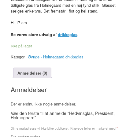
tidligste glas fra Holmegaard med en høj tynd stilk. Glasset
sælges enkeltvis. Det fremstår i flot og hel stand.
H: 17 cm
Se vores store udvalg af
drikkeglas
.
Ikke på lager
Kategori:
Øvrige - Holmegaard drikkeglas
Anmeldelser (0)
Anmeldelser
Der er endnu ikke nogle anmeldelser.
Vær den første til at anmelde “Hedvinsglas, President,
Holmegaard”
Din e-mailadresse vil ikke blive publiceret.
Krævede felter er markeret med
*
Din bedømmelse