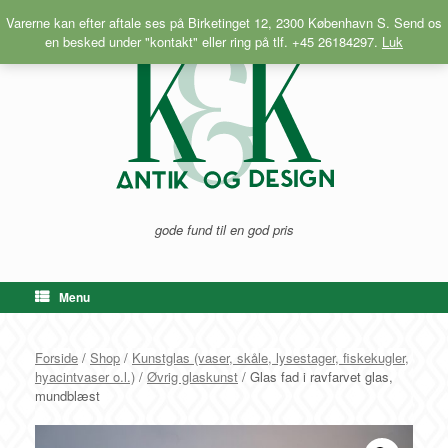
Gå
Varerne kan efter aftale ses på Birketinget 12, 2300 København S. Send os
til
en besked under "kontakt" eller ring på tlf. +45 26184297.
Luk
indhold
gode fund til en god pris
Menu
Forside
/
Shop
/
Kunstglas (vaser, skåle, lysestager, fiskekugler,
hyacintvaser o.l.)
/
Øvrig glaskunst
/ Glas fad i ravfarvet glas,
mundblæst