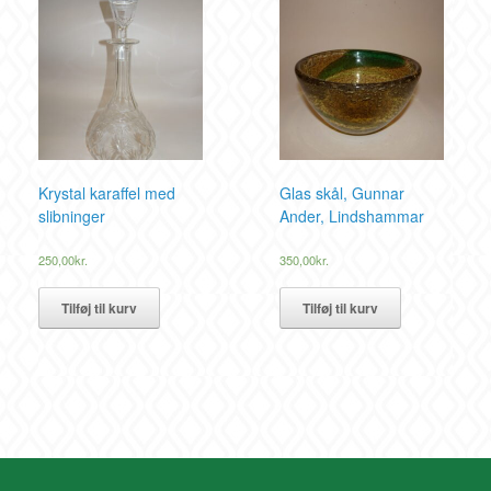
Krystal karaffel med
Glas skål, Gunnar
slibninger
Ander, Lindshammar
250,00
kr.
350,00
kr.
Tilføj til kurv
Tilføj til kurv