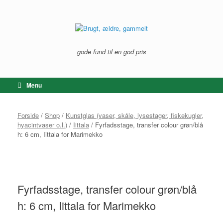
Gå
til
indhold
gode fund til en god pris
Menu
Forside
/
Shop
/
Kunstglas (vaser, skåle, lysestager, fiskekugler,
hyacintvaser o.l.)
/
Iittala
/ Fyrfadsstage, transfer colour grøn/blå
h: 6 cm, Iittala for Marimekko
Fyrfadsstage, transfer colour grøn/blå
h: 6 cm, Iittala for Marimekko