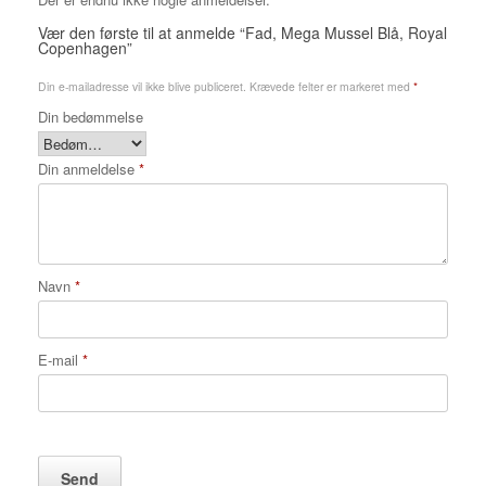
Vær den første til at anmelde “Fad, Mega Mussel Blå, Royal
Copenhagen”
Din e-mailadresse vil ikke blive publiceret.
Krævede felter er markeret med
*
Din bedømmelse
Din anmeldelse
*
Navn
*
E-mail
*