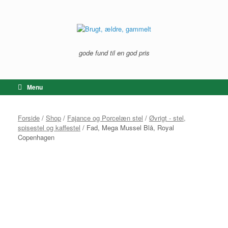
Gå
til
indhold
gode fund til en god pris
Menu
Forside
/
Shop
/
Fajance og Porcelæn stel
/
Øvrigt - stel,
spisestel og kaffestel
/ Fad, Mega Mussel Blå, Royal
Copenhagen