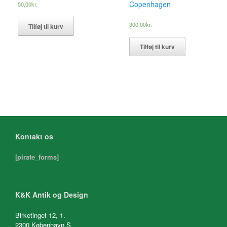
Copenhagen
50,00
kr.
300,00
kr.
Tilføj til kurv
Tilføj til kurv
Kontakt os
[pirate_forms]
K&K Antik og Design
Birketinget 12, 1.
2300 København S